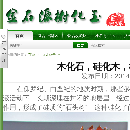
首页
新品上架区
极品收藏区
小件珍品区
大
关键字：
高级搜索
您当前的位置：
首页
»
商店公告
»
木化石，硅化木，
发布日期：2014-
在侏罗纪、白垩纪的地质时期，那些参
液活动下，长期深埋在封闭的地层里，经过
作用，形成了硅质的“石头树”，这种硅化了