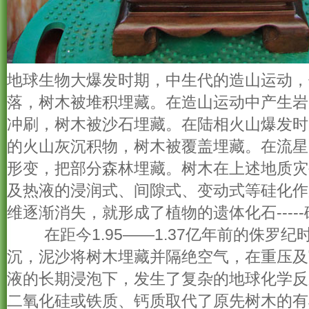
地球生物大爆发时期，中生代的造山运动，
落，树木被堆积埋藏。在造山运动中产生岩
冲刷，树木被沙石埋藏。在陆相火山爆发时
的火山灰沉积物，树木被覆盖埋藏。在流星
形变，把部分森林埋藏。树木在上述地质灾
及热液的浸润式、间隙式、变动式等硅化作
维逐渐消失，就形成了植物的遗体化石----
在距今1.95——1.37亿年前的侏罗纪
沉，泥沙将树木埋藏并隔绝空气，在重压及
液的长期浸泡下，发生了复杂的地球化学反
二氧化硅或铁质、钙质取代了原先树木的有