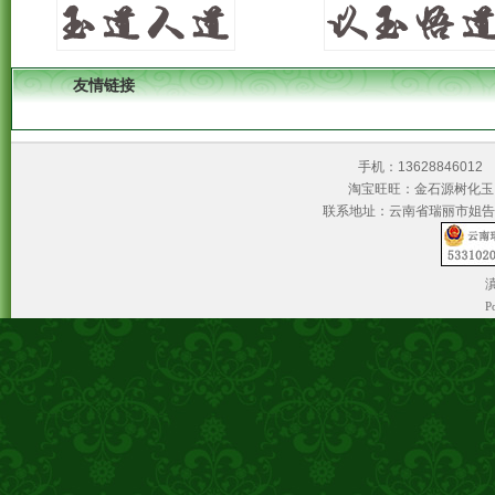
友情链接
手机：1362884601
淘宝旺旺：金石源树
联系地址：云南省瑞丽市姐告
滇
P