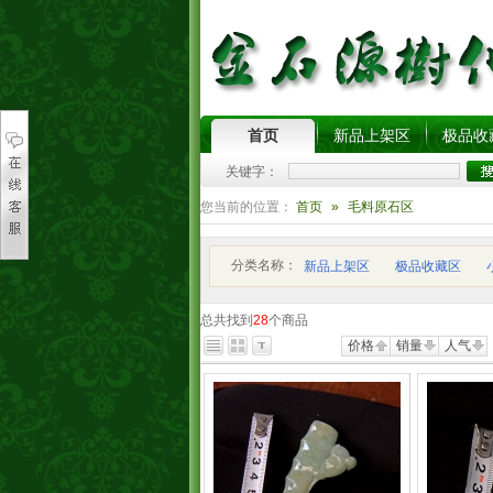
首页
新品上架区
极品收
关键字：
您当前的位置：
首页
»
毛料原石区
分类名称：
新品上架区
极品收藏区
总共找到
28
个商品
价格
销量
人气