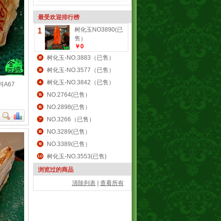
最受欢迎排行榜
树化玉NO3890(已
1
售）
￥0
树化玉-NO.3883（已售）
树化玉-NO.3577（已售）
树化玉-NO.3842（已售）
料A67
NO.2764(已售）
NO.2898(已售）
NO.3266（已售）
NO.3289(已售）
NO.3389(已售）
树化玉-NO.3553(已售)
浏览过的商品
清除列表
|
查看所有