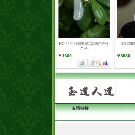
NO.2294缅甸翡翠A货葫芦挂件
NO.2
(Y14)
￥1660
￥3980
友情链接