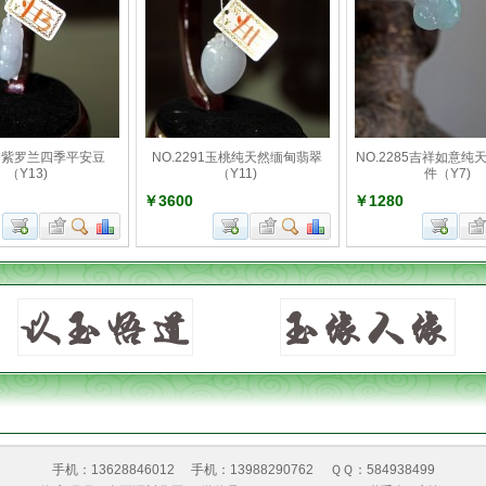
293紫罗兰四季平安豆
NO.2291玉桃纯天然缅甸翡翠
NO.2285吉祥如意纯
（Y13)
（Y11)
件（Y7)
￥3600
￥1280
手机：13628846012
手机：13988290762
ＱＱ：584938499