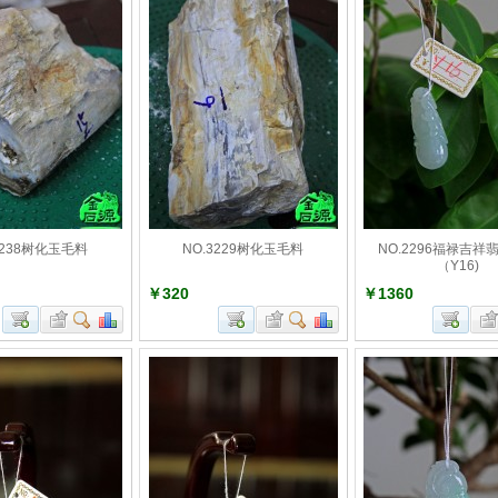
3238树化玉毛料
NO.3229树化玉毛料
NO.2296福禄吉祥
（Y16)
￥320
￥1360