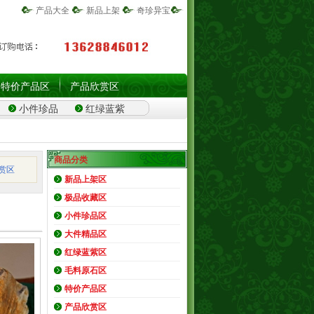
产品大全
新品上架
奇珍异宝
特价产品区
产品欣赏区
小件珍品
红绿蓝紫
商品分类
赏区
新品上架区
极品收藏区
小件珍品区
大件精品区
红绿蓝紫区
毛料原石区
特价产品区
产品欣赏区