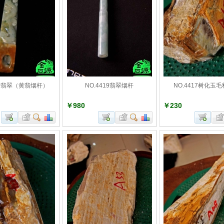
420翡翠（黄翡烟杆）
NO.4419翡翠烟杆
NO.4417树化玉毛
￥980
￥230