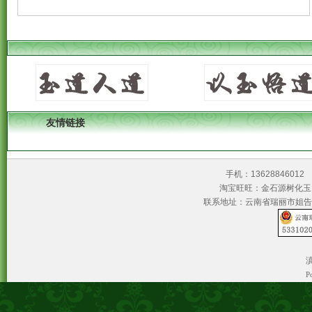
友情链接
手机：1362884601
淘宝旺旺：金石源树
联系地址：云南省瑞丽市姐告
滇
P