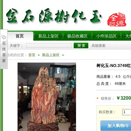
首页
新品上架区
极品收藏区
小件珍品区
大
关键字：
高级搜索
您当前的位置：
首页
»
新品上架区
»
树化玉-NO.374
商品重量：
4.5
公斤(
总 高 度：
49厘米
￥3200
销售价：
购买数量：