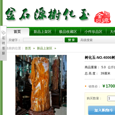
首页
新品上架区
极品收藏区
小件珍品区
大
关键字：
高级搜索
您当前的位置：
首页
»
新品上架区
»
树化玉-NO.400
商品重量：
5.0
公斤(
总 高 度：
39厘米
￥1700
销售价：
购买数量：