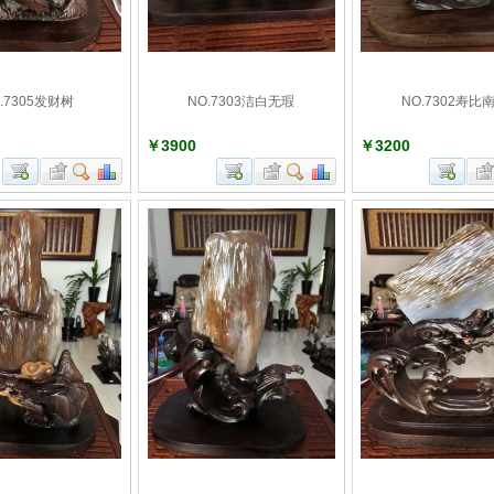
.7305发财树
NO.7303洁白无瑕
NO.7302寿比
￥3900
￥3200