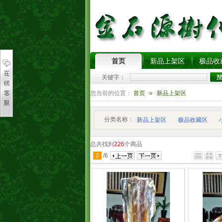
首页
新品上架区
极品收
关键字：
您当前的位置：
首页
»
新品上架区
分类名称：
新品上架区
极品收藏区
总共找到
226
个商品
2
/
6