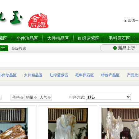
藏区
小件珍品区
大件精品区
红绿蓝紫区
毛料原石区
新品上架
高级搜索
小件珍品区
大件精品区
红绿蓝紫区
毛料原石区
特价产品区
产品欣
价格
销量
人气
排序方式: