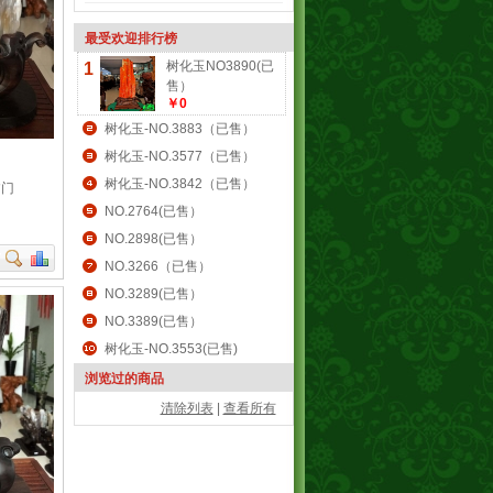
最受欢迎排行榜
树化玉NO3890(已
1
售）
￥0
树化玉-NO.3883（已售）
树化玉-NO.3577（已售）
树化玉-NO.3842（已售）
临门
NO.2764(已售）
NO.2898(已售）
NO.3266（已售）
NO.3289(已售）
NO.3389(已售）
树化玉-NO.3553(已售)
浏览过的商品
清除列表
|
查看所有