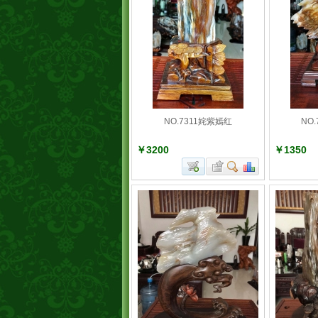
NO.7311姹紫嫣红
NO
￥3200
￥1350