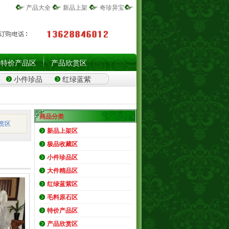
产品大全
新品上架
奇珍异宝
特价产品区
产品欣赏区
小件珍品
红绿蓝紫
商品分类
赏区
新品上架区
极品收藏区
小件珍品区
大件精品区
红绿蓝紫区
毛料原石区
特价产品区
产品欣赏区