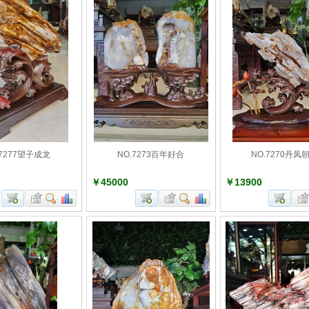
.7277望子成龙
NO.7273百年好合
NO.7270丹凤
￥45000
￥13900