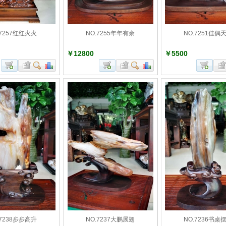
.7257红红火火
NO.7255年年有余
NO.7251佳偶
￥12800
￥5500
.7238步步高升
NO.7237大鹏展翅
NO.7236书桌