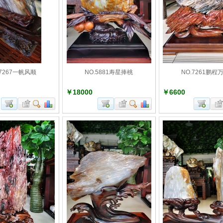
.7267一帆风顺
NO.5881寿星捧桃
NO.7261鹏程
￥18000
￥6600