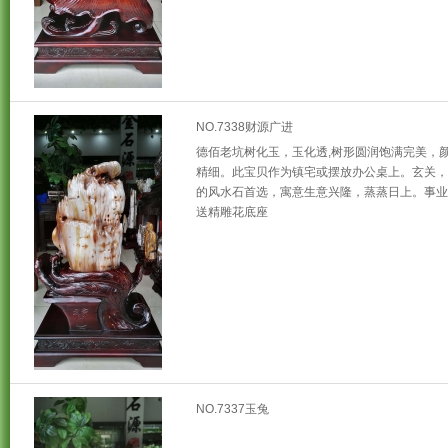
NO.7338财源广进
德佰老坑树化玉，玉化透,树形圆润饱满完美，颜
精细。此宝贝作为镇宅或摆放办公桌上。玄关，
的风水石首选，寓意生意兴隆，蒸蒸日上。事业
送精雕花底座
NO.7337玉兔