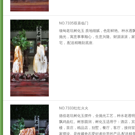
NO.7335双喜临门
缅甸老坑树化玉 质地细腻，色彩鲜艳。种水透
抛光，寓意事事顺心，生意兴隆。财源滚滚，家
宅，.配送精雕刻底座.
NO.7333红红火火
德佰老坑树化玉摆件，全抛光工艺，种水老透明
飘鸡血红。树形圆润，树化玉适用于：酒店，宾
楼，茶庄，精品店，别墅，餐厅，客厅，接待室
家摆设。是收藏奇石爱好者欣赏的产品.配送精美