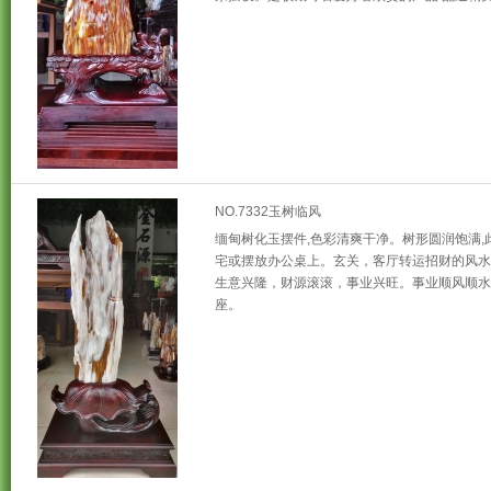
NO.7332玉树临风
缅甸树化玉摆件,色彩清爽干净。树形圆润饱满,
宅或摆放办公桌上。玄关，客厅转运招财的风水
生意兴隆，财源滚滚，事业兴旺。事业顺风顺水
座。