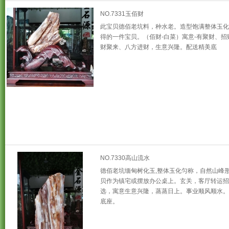
NO.7331玉佰财
此宝贝德佰老坑料，种水老。造型饱满整体玉化
得的一件宝贝。（佰财-白菜）寓意-有聚财、招
财聚来、八方进财，生意兴隆。配送精美底
NO.7330高山流水
德佰老坑缅甸树化玉,整体玉化匀称，自然山峰形
贝作为镇宅或摆放办公桌上。玄关，客厅转运招
选，寓意生意兴隆，蒸蒸日上。事业顺风顺水。
底座。