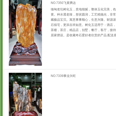
NO.7350飞黄腾达
缅甸老坑树化玉，质地细腻，整体玉化完美，色
黄。种水透老辣，形状圆润，工艺精抛光，非常
藏极品宝贝。寓意事事顺心，生意兴隆。财源滚
石镇宅，更添吉祥如意。树化玉适用于：酒店，
茶楼，茶庄，精品店，别墅，餐厅，客厅，接待
居家摆设。是收藏奇石爱好者欣赏的产品.配送底
NO.7339事业兴旺