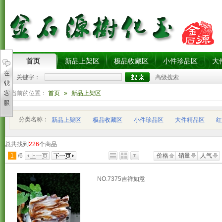
首页
新品上架区
极品收藏区
小件珍品区
大
关键字：
高级搜索
您当前的位置：
首页
»
新品上架区
分类名称：
新品上架区
极品收藏区
小件珍品区
大件精品区
红
总共找到
226
个商品
1
/
6
价格
销量
人气
NO.7375吉祥如意