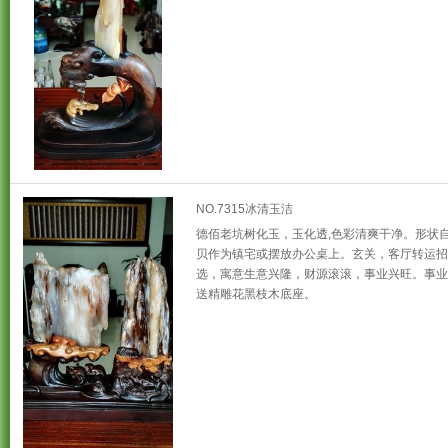
NO.7315冰清玉洁
德佰老坑树化玉，玉化透,色彩清爽干净。形状自
贝作为镇宅或摆放办公桌上。玄关，客厅转运招
选，寓意生意兴隆，财源滚滚，事业兴旺。事业
送精雕花黑枝木底座。