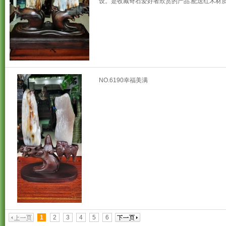
设。是收藏奇石爱好者欣赏的产品.配送红木材质
NO.6190幸福美满
1
2
3
4
5
6