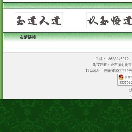
友情链接
手机：1362884601
淘宝旺旺：金石源树
联系地址：云南省瑞丽市姐告
滇
P