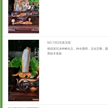
NO.7352完美无瑕
德佰老坑冰种树化玉，种水透明，玉化完整，圆
黑枝木底座