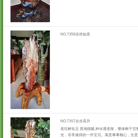
NO.7358吉祥如意
NO.7357步步高升
老坑树化玉 质地细腻,种水透老辣，整体树干完
光，非常难得的一件宝贝。寓意事事顺心，生意