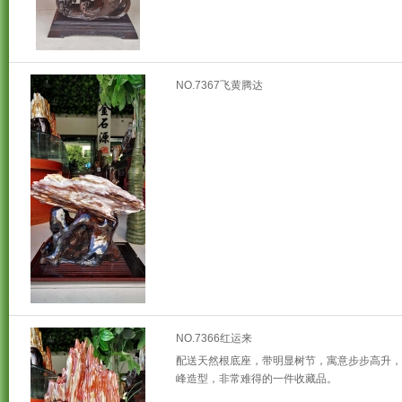
NO.7367飞黄腾达
NO.7366红运来
配送天然根底座，带明显树节，寓意步步高升，
峰造型，非常难得的一件收藏品。