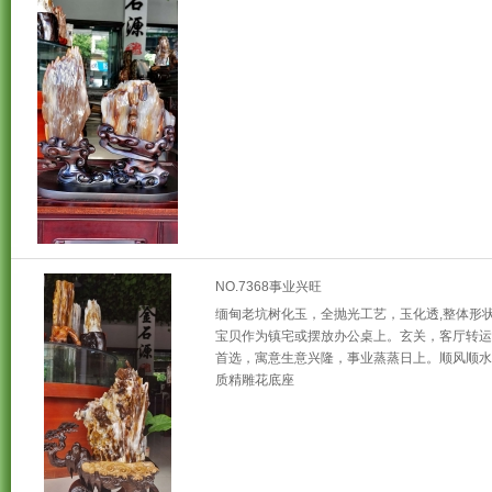
NO.7368事业兴旺
缅甸老坑树化玉，全抛光工艺，玉化透,整体形状
宝贝作为镇宅或摆放办公桌上。玄关，客厅转运
首选，寓意生意兴隆，事业蒸蒸日上。顺风顺水
质精雕花底座