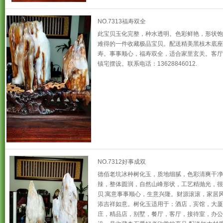
NO.7313福寿双全
此宝贝玉化完整，种水透明。色彩鲜艳，形状饱
难得的一件收藏极品宝贝。配送精美黑枝木底座
寿。事事顺心，福寿双全，适合家里玄关。客厅.
镇宅摆设。联系电话：13628846012.
NO.7312好事成双
德佰老坑冰种树化玉，质地细腻，色彩清爽干净
辣，整体圆润，自然山峰形状，工艺精抛光，很
贝.寓意事事顺心，生意兴隆。财源滚滚，家居
添吉祥如意。树化玉适用于：酒店，宾馆，大厦
庄，精品店，别墅，餐厅，客厅，接待室，办公